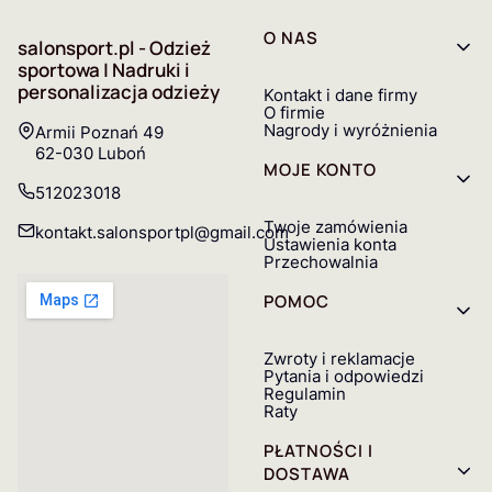
Linki w stopce
O NAS
salonsport.pl - Odzież
sportowa | Nadruki i
personalizacja odzieży
Kontakt i dane firmy
O firmie
Nagrody i wyróżnienia
Adres:
Armii Poznań 49
62-030 Luboń
MOJE KONTO
512023018
Twoje zamówienia
kontakt.salonsportpl@gmail.com
Ustawienia konta
Przechowalnia
POMOC
Zwroty i reklamacje
Pytania i odpowiedzi
Regulamin
Raty
PŁATNOŚCI I
DOSTAWA