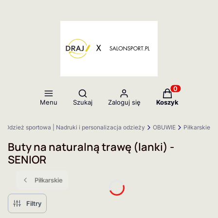
Otwórz wyszukiwarkę
Produkty w kos
Menu
Szukaj
Zaloguj się
Koszyk
l - Odzież sportowa | Nadruki i personalizacja odzieży
OBUWIE
Piłkarskie
Buty na naturalną trawę (lanki) -
SENIOR
Piłkarskie
Filtry