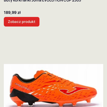
Cena
189,99 zł
Zobacz produkt