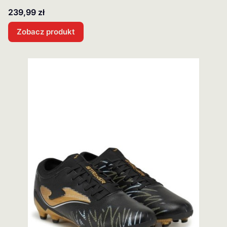
Cena
239,99 zł
Zobacz produkt