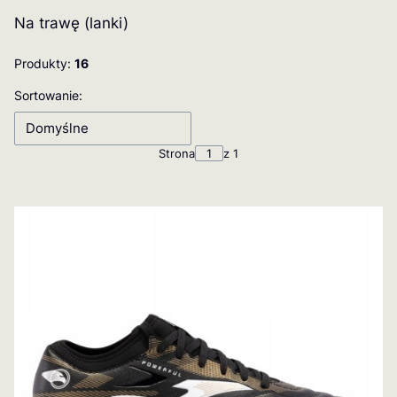
Na trawę (lanki)
Produkty:
16
Lista produktów
Sortowanie:
Domyślne
Strona
z 1