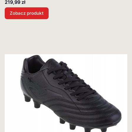
Cena
219,99 zł
Zobacz produkt