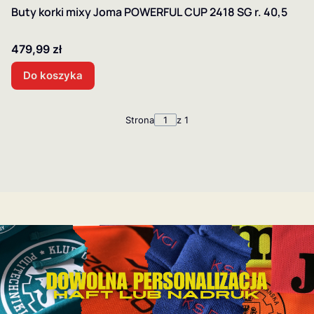
Buty korki mixy Joma POWERFUL CUP 2418 SG r. 40,5
Cena
479,99 zł
Do koszyka
Strona
z 1