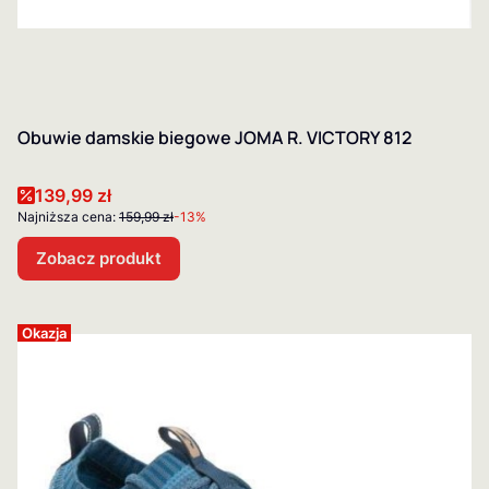
Obuwie damskie biegowe JOMA R. VICTORY 812
Cena promocyjna
139,99 zł
Najniższa cena:
159,99 zł
-13%
Zobacz produkt
Okazja