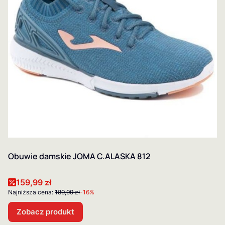
Obuwie damskie JOMA C.ALASKA 812
Cena promocyjna
159,99 zł
Najniższa cena:
189,99 zł
-16%
Zobacz produkt