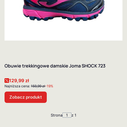
Obuwie trekkingowe damskie Joma SHOCK 723
Cena promocyjna
129,99 zł
Najniższa cena:
159,99 zł
-19%
Zobacz produkt
Strona
z 1