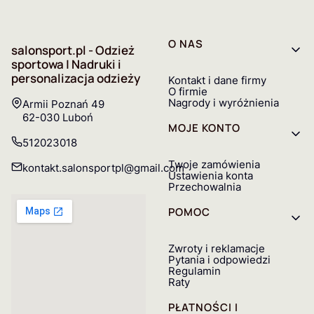
Linki w stopce
O NAS
salonsport.pl - Odzież
sportowa | Nadruki i
personalizacja odzieży
Kontakt i dane firmy
O firmie
Nagrody i wyróżnienia
Adres:
Armii Poznań 49
62-030 Luboń
MOJE KONTO
512023018
Twoje zamówienia
kontakt.salonsportpl@gmail.com
Ustawienia konta
Przechowalnia
POMOC
Zwroty i reklamacje
Pytania i odpowiedzi
Regulamin
Raty
PŁATNOŚCI I