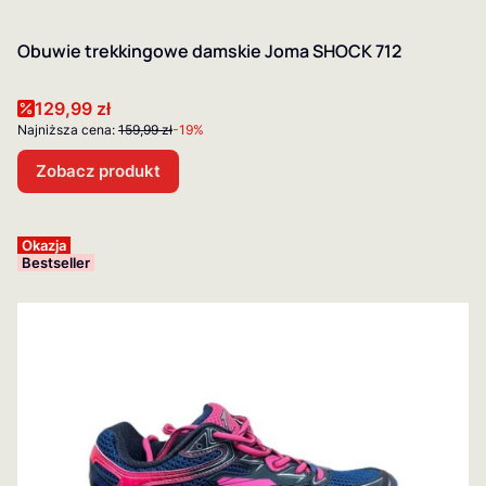
Obuwie trekkingowe damskie Joma SHOCK 712
Cena promocyjna
129,99 zł
Najniższa cena:
159,99 zł
-19%
Zobacz produkt
Okazja
Bestseller