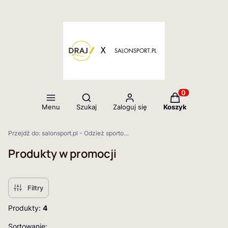
Otwórz wyszukiwarkę
Produkty w kos
Menu
Szukaj
Zaloguj się
Koszyk
Przejdź do:
salonsport.pl - Odzież sportowa | Nadruki i personalizacja odzieży
Produkty w promocji
Filtry
Produkty:
4
Lista produktów
Sortowanie: