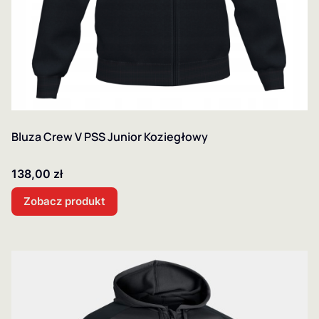
Bluza Crew V PSS Junior Koziegłowy
Cena
138,00 zł
Zobacz produkt