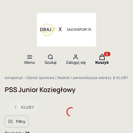
Otwórz wyszukiwarkę
Produkty w kos
Menu
Szukaj
Zaloguj się
Koszyk
salonsport.pl - Odzież sportowa | Nadruki i personalizacja odzieży
KLUBY
PSS Junior Koziegłowy
KLUBY
Filtry