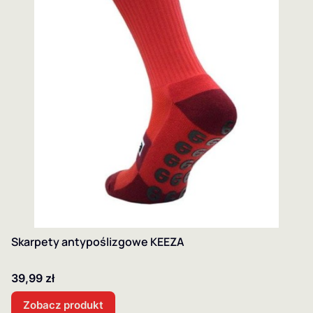
Skarpety antypoślizgowe KEEZA
Cena
39,99 zł
Zobacz produkt