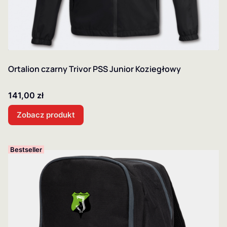
Ortalion czarny Trivor PSS Junior Koziegłowy
Cena
141,00 zł
Zobacz produkt
Bestseller