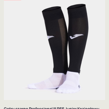
Getry czarne Professional III PSS Junior Koziegłowy