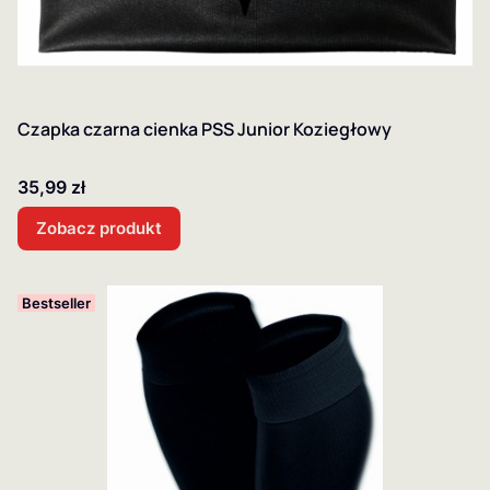
Czapka czarna cienka PSS Junior Koziegłowy
Cena
35,99 zł
Zobacz produkt
Bestseller