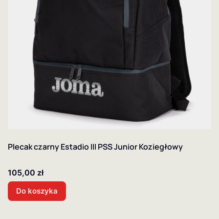
Plecak czarny Estadio III PSS Junior Koziegłowy
Cena
105,00 zł
Do koszyka