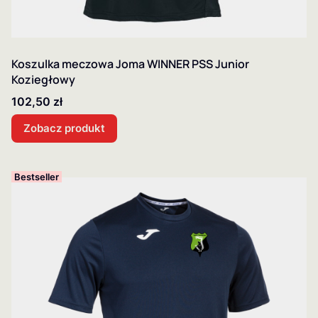
Koszulka meczowa Joma WINNER PSS Junior
Koziegłowy
Cena
102,50 zł
Zobacz produkt
Bestseller