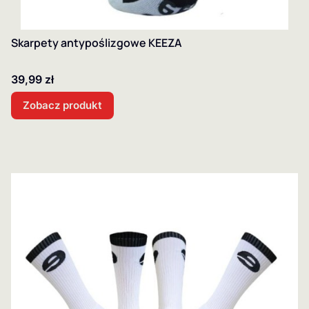
Skarpety antypoślizgowe KEEZA
Cena
39,99 zł
Zobacz produkt