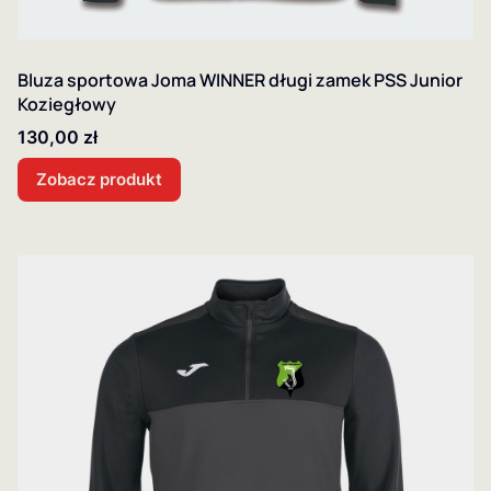
Bluza sportowa Joma WINNER długi zamek PSS Junior
Koziegłowy
Cena
130,00 zł
Zobacz produkt