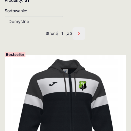
Produkty:
31
Lista produktów
Sortowanie:
Domyślne
Strona
z 2
Następne produkty
Bestseller