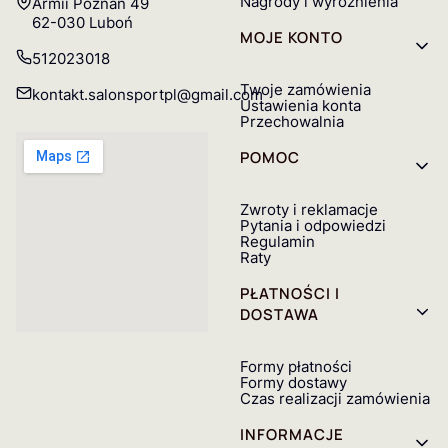
Nagrody i wyróżnienia
Adres:
Armii Poznań 49
62-030 Luboń
MOJE KONTO
512023018
Twoje zamówienia
kontakt.salonsportpl@gmail.com
Ustawienia konta
Przechowalnia
POMOC
Zwroty i reklamacje
Pytania i odpowiedzi
Regulamin
Raty
PŁATNOŚCI I
DOSTAWA
Formy płatności
Formy dostawy
Czas realizacji zamówienia
INFORMACJE