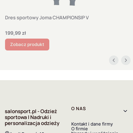
Dres sportowy Joma CHAMPIONSIP V
Cena
199,99 zł
Zobacz produkt
Linki w stopce
O NAS
salonsport.pl - Odzież
sportowa | Nadruki i
personalizacja odzieży
Kontakt i dane firmy
O firmie