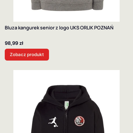
Bluza kangurek senior z logo UKS ORLIK POZNAŃ
Cena
98,99 zł
Zobacz produkt