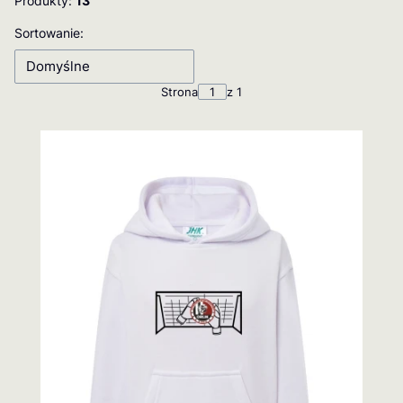
Produkty:
13
Lista produktów
Sortowanie:
Domyślne
Strona
z 1