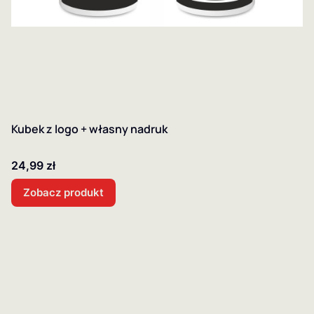
Kubek z logo + własny nadruk
Cena
24,99 zł
Zobacz produkt