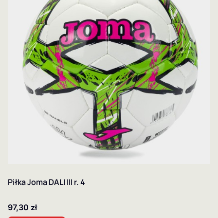
Piłka Joma DALI III r. 4
Cena
97,30 zł