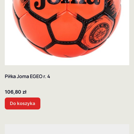
Piłka Joma EGEO r. 4
Cena
106,80 zł
Do koszyka