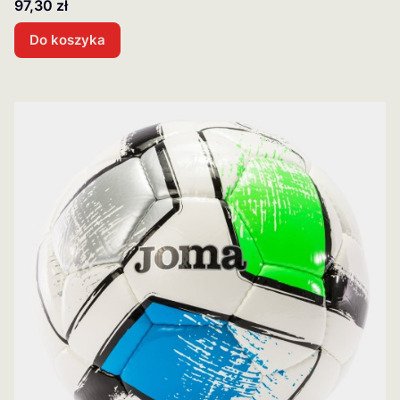
Cena
97,30 zł
Do koszyka