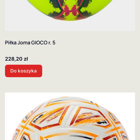
Piłka Joma GIOCO r. 5
Cena
228,20 zł
Do koszyka