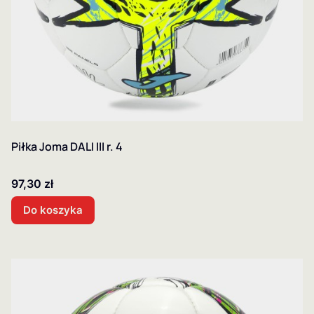
Piłka Joma DALI III r. 4
Cena
97,30 zł
Do koszyka